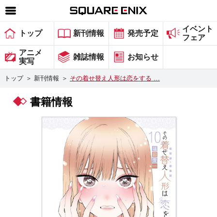
イベント
SQUARE ENIX 公式サイトメニュー
トップ
新刊情報
発売予定
フェア
ゲーム
アニメ
雑誌情報
お知らせ
実写
マガジン＆ブックス
トップ
＞
新刊情報
＞
その着せ替え人形は恋をする …
ミュージック
書籍情報
グッズ
ストア
メンバーズ
動画
コラム
会社情報
採用情報
スクウェア・エニックス サイト内検索