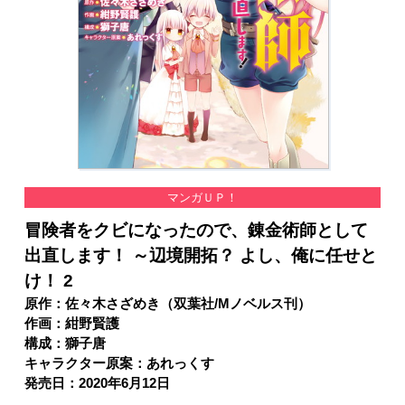
マンガＵＰ！
冒険者をクビになったので、錬金術師として
出直します！ ～辺境開拓？ よし、俺に任せと
け！ 2
原作：佐々木さざめき（双葉社/Mノベルス刊）
作画：紺野賢護
構成：獅子唐
キャラクター原案：あれっくす
発売日：2020年6月12日