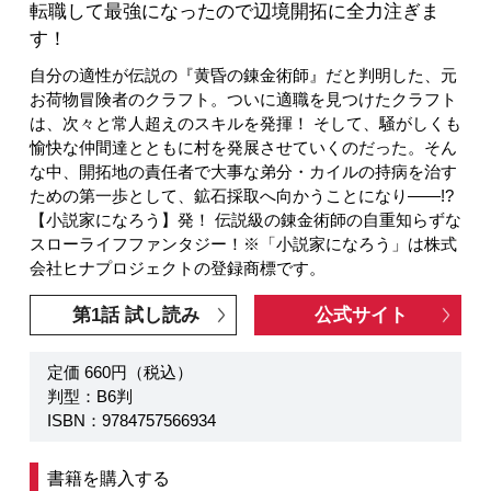
転職して最強になったので辺境開拓に全力注ぎま
す！
自分の適性が伝説の『黄昏の錬金術師』だと判明した、元
お荷物冒険者のクラフト。ついに適職を見つけたクラフト
は、次々と常人超えのスキルを発揮！ そして、騒がしくも
愉快な仲間達とともに村を発展させていくのだった。そん
な中、開拓地の責任者で大事な弟分・カイルの持病を治す
ための第一歩として、鉱石採取へ向かうことになり――!?
【小説家になろう】発！ 伝説級の錬金術師の自重知らずな
スローライフファンタジー！※「小説家になろう」は株式
会社ヒナプロジェクトの登録商標です。
第1話 試し読み
公式サイト
定価 660円（税込）
判型：B6判
ISBN：9784757566934
書籍を購入する