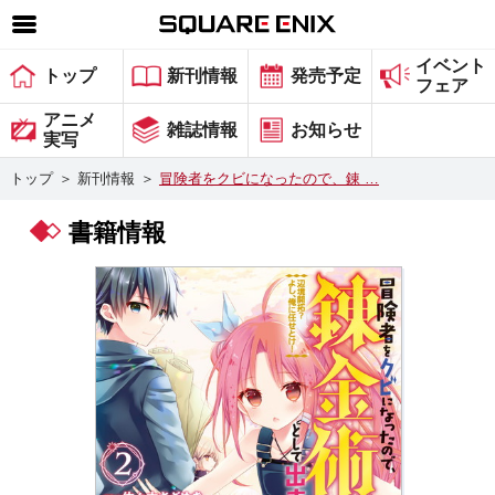
イベント
SQUARE ENIX 公式サイトメニュー
トップ
新刊情報
発売予定
フェア
ゲーム
アニメ
雑誌情報
お知らせ
実写
マガジン＆ブックス
トップ
＞
新刊情報
＞
冒険者をクビになったので、錬 …
ミュージック
書籍情報
グッズ
ストア
メンバーズ
動画
コラム
会社情報
採用情報
スクウェア・エニックス サイト内検索