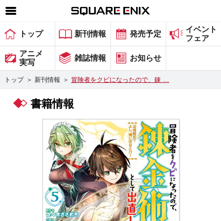
イベント
SQUARE ENIX 公式サイトメニュー
トップ
新刊情報
発売予定
フェア
ゲーム
アニメ
雑誌情報
お知らせ
実写
マガジン＆ブックス
トップ
＞
新刊情報
＞
冒険者をクビになったので、錬 …
ミュージック
書籍情報
グッズ
ストア
メンバーズ
動画
コラム
会社情報
採用情報
スクウェア・エニックス サイト内検索