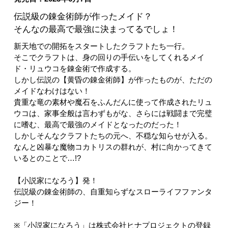
伝説級の錬金術師が作ったメイド？
そんなの最高で最強に決まってるでしょ！
新天地での開拓をスタートしたクラフトたち一行。
そこでクラフトは、身の回りの手伝いをしてくれるメイ
ド・リュウコを錬金術で作成する。
しかし伝説の【黄昏の錬金術師】が作ったものが、ただの
メイドなわけはない！
貴重な竜の素材や魔石をふんだんに使って作成されたリュ
ウコは、家事全般は言わずもがな、さらには戦闘まで完璧
に嗜む、最高で最強のメイドとなったのだった！
しかしそんなクラフトたちの元へ、不穏な知らせが入る。
なんと凶暴な魔物コカトリスの群れが、村に向かってきて
いるとのことで…!?
【小説家になろう】発！
伝説級の錬金術師の、自重知らずなスローライフファンタ
ジー！
※「小説家になろう」は株式会社ヒナプロジェクトの登録