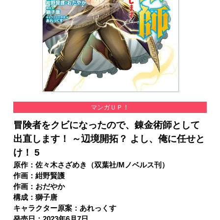
マンガＵＰ！
冒険者をクビになったので、錬金術師として
出直します！ ～辺境開拓？ よし、俺に任せと
け！ 5
原作：佐々木さざめき（双葉社/Mノベルス刊）
作画：紺野賢護
作画：おだやか
構成：獅子唐
キャラクター原案：あれっくす
発売日：2023年6月7日