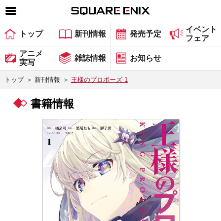
イベント
SQUARE ENIX 公式サイトメニュー
トップ
新刊情報
発売予定
フェア
ゲーム
アニメ
雑誌情報
お知らせ
実写
マガジン＆ブックス
トップ
＞
新刊情報
＞
王様のプロポーズ 1
ミュージック
書籍情報
グッズ
ストア
メンバーズ
動画
コラム
会社情報
採用情報
スクウェア・エニックス サイト内検索