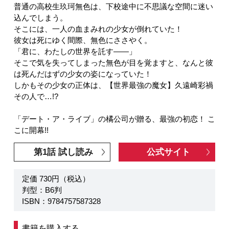
普通の高校生玖珂無色は、下校途中に不思議な空間に迷い
込んでしまう。
そこには、一人の血まみれの少女が倒れていた！
彼女は死にゆく間際、無色にささやく。
「君に、わたしの世界を託す――」
そこで気を失ってしまった無色が目を覚ますと、なんと彼
は死んだはずの少女の姿になっていた！
しかもその少女の正体は、【世界最強の魔女】久遠崎彩禍
その人で…!?
「デート・ア・ライブ」の橘公司が贈る、最強の初恋！ こ
こに開幕!!
第1話 試し読み
公式サイト
定価 730円（税込）
判型：B6判
ISBN：9784757587328
書籍を購入する