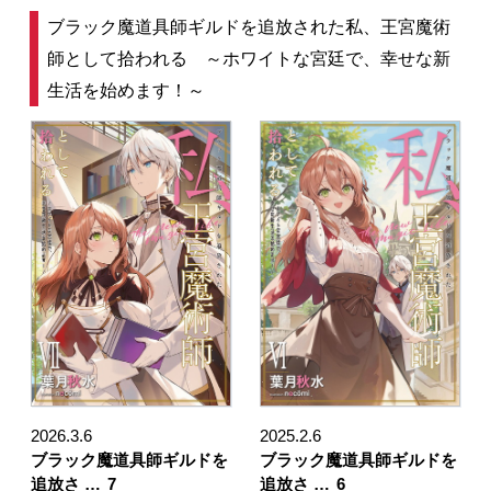
ブラック魔道具師ギルドを追放された私、王宮魔術
師として拾われる ～ホワイトな宮廷で、幸せな新
生活を始めます！～
2026.3.6
2025.2.6
ブラック魔道具師ギルドを
ブラック魔道具師ギルドを
追放さ …
7
追放さ …
6