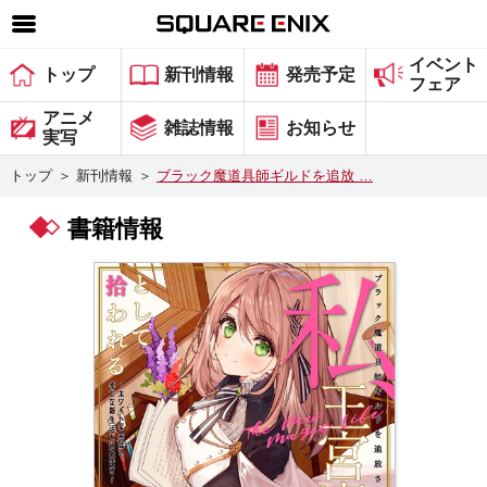
イベント
SQUARE ENIX 公式サイトメニュー
トップ
新刊情報
発売予定
フェア
ゲーム
アニメ
雑誌情報
お知らせ
実写
マガジン＆ブックス
トップ
＞
新刊情報
＞
ブラック魔道具師ギルドを追放 …
ミュージック
書籍情報
グッズ
ストア
メンバーズ
動画
コラム
会社情報
採用情報
スクウェア・エニックス サイト内検索