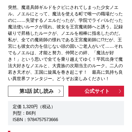
突然、魔道具師ギルドをクビにされてしまった少女ノエ
ル。ノエルにとって、魔法を使える町で唯一の職場だった
のに……失望するノエルだったが、学院でライバルだった
魔法使いルークが現れ、彼女を王宮魔術師へと誘う。記録
破りで昇格したルークが、ノエルを相棒に指名したのだ。
私が、全ての魔術師の憬れである王宮魔術師に!?だが、王
宮にも彼女の力を信じない頭の固いご老人がいて……それ
でもノエルは、才能と努力、仲間との絆、「魔法が好
き！」という思いで全てを乗り越えてゆく！平民出身で魔
法大好きなノエルと、大貴族の次期当主のルーク。二人の
若き天才が、王国に旋風を巻き起こす！ 最高に気持ち良
い異世界ファンタジー。どうぞお楽しみください！
第1話 試し読み
公式サイト
定価 1,320円（税込）
判型：B6判
ISBN：9784757573666