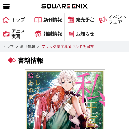
イベント
SQUARE ENIX 公式サイトメニュー
トップ
新刊情報
発売予定
フェア
ゲーム
アニメ
雑誌情報
お知らせ
実写
マガジン＆ブックス
トップ
＞
新刊情報
＞
ブラック魔道具師ギルドを追放 …
ミュージック
書籍情報
グッズ
ストア
メンバーズ
動画
コラム
会社情報
採用情報
スクウェア・エニックス サイト内検索