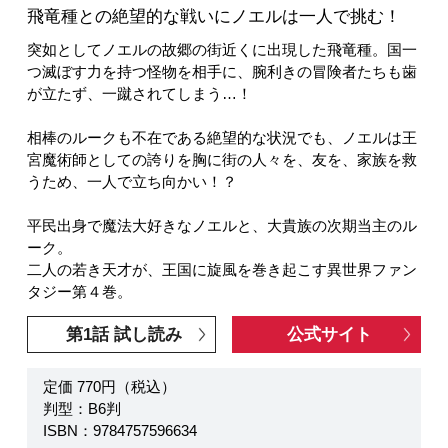
飛竜種との絶望的な戦いにノエルは一人で挑む！
突如としてノエルの故郷の街近くに出現した飛竜種。国一
つ滅ぼす力を持つ怪物を相手に、腕利きの冒険者たちも歯
が立たず、一蹴されてしまう…！
相棒のルークも不在である絶望的な状況でも、ノエルは王
宮魔術師としての誇りを胸に街の人々を、友を、家族を救
うため、一人で立ち向かい！？
平民出身で魔法大好きなノエルと、大貴族の次期当主のル
ーク。
二人の若き天才が、王国に旋風を巻き起こす異世界ファン
タジー第４巻。
第1話 試し読み
公式サイト
定価 770円（税込）
判型：B6判
ISBN：9784757596634