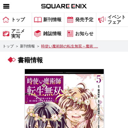
イベント
SQUARE ENIX 公式サイトメニュー
トップ
新刊情報
発売予定
フェア
ゲーム
アニメ
雑誌情報
お知らせ
実写
マガジン＆ブックス
トップ
＞
新刊情報
＞
時使い魔術師の転生無双～魔術 …
ミュージック
書籍情報
グッズ
ストア
メンバーズ
動画
コラム
会社情報
採用情報
スクウェア・エニックス サイト内検索