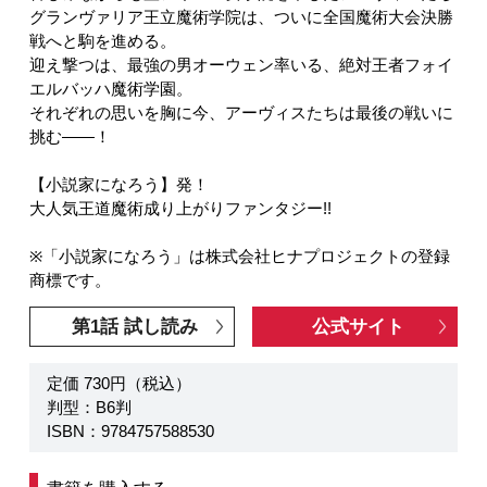
グランヴァリア王立魔術学院は、ついに全国魔術大会決勝
戦へと駒を進める。
迎え撃つは、最強の男オーウェン率いる、絶対王者フォイ
エルバッハ魔術学園。
それぞれの思いを胸に今、アーヴィスたちは最後の戦いに
挑む――！
【小説家になろう】発！
大人気王道魔術成り上がりファンタジー!!
※「小説家になろう」は株式会社ヒナプロジェクトの登録
商標です。
第1話 試し読み
公式サイト
定価 730円（税込）
判型：B6判
ISBN：9784757588530