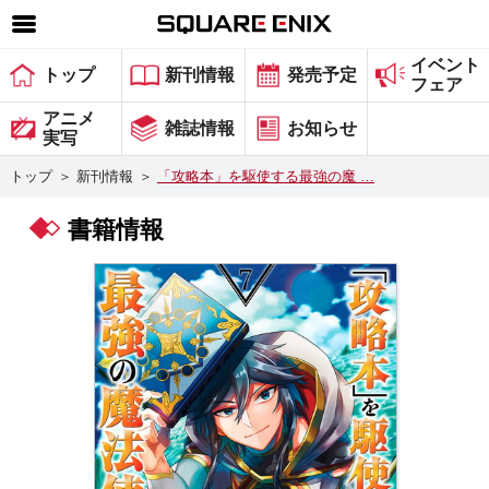
イベント
SQUARE ENIX 公式サイトメニュー
トップ
新刊情報
発売予定
フェア
ゲーム
アニメ
雑誌情報
お知らせ
実写
マガジン＆ブックス
トップ
＞
新刊情報
＞
「攻略本」を駆使する最強の魔 …
ミュージック
書籍情報
グッズ
ストア
メンバーズ
動画
コラム
会社情報
採用情報
スクウェア・エニックス サイト内検索