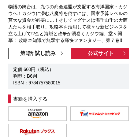
物語の舞台は、九つの商会連盟が支配する海洋国家・カジ
ウへ！カジウに潜む八魔将を倒すには、国家予算レベルの
莫大な資金が必要に…！そしてマグナスは海千山千の大商
人たちを相手取り、攻略本を活用して様々な新ビジネスを
立ち上げて!?金と海賊と政争が渦巻くカジウ編、堂々開
幕！ 攻略本知識で無双する痛快ファンタジー、第７巻!!
第1話 試し読み
公式サイト
定価 660円（税込）
判型：B6判
ISBN：9784757580015
書籍を購入する