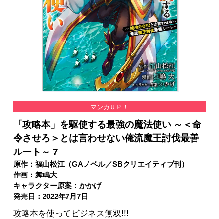
マンガＵＰ！
「攻略本」を駆使する最強の魔法使い ～＜命
令させろ＞とは言わせない俺流魔王討伐最善
ルート～ 7
原作：福山松江（GAノベル／SBクリエイティブ刊）
作画：舞嶋大
キャラクター原案：かかげ
発売日：2022年7月7日
攻略本を使ってビジネス無双!!!