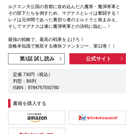
ルクスン大公国の首都に攻め込んだ八魔将・魔弾将軍と
その部下たちを倒すため、マグナスとレイは奮闘する！
レイは元仲間であった裏切り者のエルドラと相まみえ、
そしてマグナスは遂に魔弾将軍との決戦に臨む…！
最強の戦略で、最高の戦果を上げろ！
攻略本知識で無双する痛快ファンタジー、第12巻！！
第1話 試し読み
公式サイト
定価 730円（税込）
判型：B6判
ISBN：9784757592780
書籍を購入する