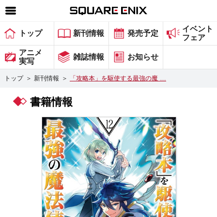
イベント
SQUARE ENIX 公式サイトメニュー
トップ
新刊情報
発売予定
フェア
ゲーム
アニメ
雑誌情報
お知らせ
実写
マガジン＆ブックス
トップ
＞
新刊情報
＞
「攻略本」を駆使する最強の魔 …
ミュージック
書籍情報
グッズ
ストア
メンバーズ
動画
コラム
会社情報
採用情報
スクウェア・エニックス サイト内検索