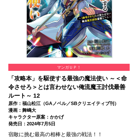
マンガＵＰ！
「攻略本」を駆使する最強の魔法使い ～＜命
令させろ＞とは言わせない俺流魔王討伐最善
ルート～ 12
原作：福山松江（GAノベル／SBクリエイティブ刊）
漫画：舞嶋大
キャラクター原案：かかげ
発売日：2024年7月5日
宿敵に挑む最高の相棒と最強の戦法！！