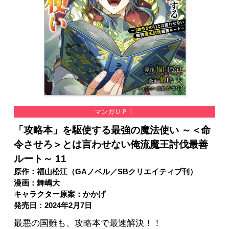
マンガＵＰ！
「攻略本」を駆使する最強の魔法使い ～＜命
令させろ＞とは言わせない俺流魔王討伐最善
ルート～ 11
原作：福山松江（GAノベル／SBクリエイティブ刊）
漫画：舞嶋大
キャラクター原案：かかげ
発売日：2024年2月7日
最悪の国難も、攻略本で最速解決！！