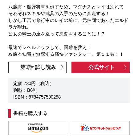
八魔将・魔弾将軍を倒すため、マグナスとレイは別れて
それぞれスキルや武具の入手のために奔走する！
しかし王宮で修行中のレイの前に、元仲間であったエルド
ラが現れ、
公女の騎士の座を巡って決闘をすることに！？
最速でレベルアップして、国難を救え！
攻略本知識で無双する痛快ファンタジー、第１１巻！！
第1話 試し読み
公式サイト
定価 730円（税込）
判型：B6判
ISBN：9784757590298
書籍を購入する