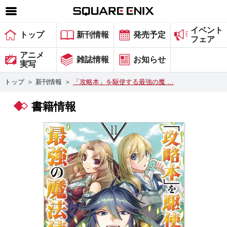
イベント
SQUARE ENIX 公式サイトメニュー
トップ
新刊情報
発売予定
フェア
ゲーム
アニメ
雑誌情報
お知らせ
実写
マガジン＆ブックス
トップ
＞
新刊情報
＞
「攻略本」を駆使する最強の魔 …
ミュージック
書籍情報
グッズ
ストア
メンバーズ
動画
コラム
会社情報
採用情報
スクウェア・エニックス サイト内検索