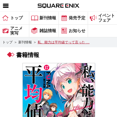
イベント
SQUARE ENIX 公式サイトメニュー
トップ
新刊情報
発売予定
フェア
ゲーム
アニメ
雑誌情報
お知らせ
実写
マガジン＆ブックス
トップ
＞
新刊情報
＞
私、能力は平均値でって言った …
ミュージック
書籍情報
グッズ
ストア
メンバーズ
動画
コラム
会社情報
採用情報
スクウェア・エニックス サイト内検索