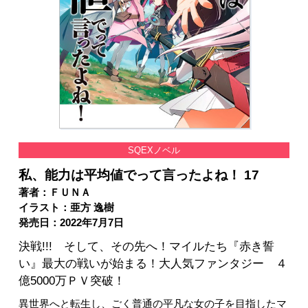
SQEXノベル
私、能力は平均値でって言ったよね！ 17
著者：ＦＵＮＡ
イラスト：亜方 逸樹
発売日：2022年7月7日
決戦!!! そして、その先へ！マイルたち『赤き誓
い』最大の戦いが始まる！大人気ファンタジー ４
億5000万ＰＶ突破！
異世界へと転生し、ごく普通の平凡な女の子を目指したマ