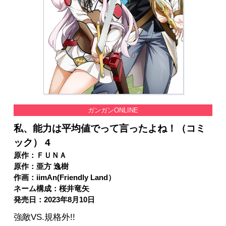
ガンガンONLINE
私、能力は平均値でって言ったよね！（コミ
ック） 4
原作：ＦＵＮＡ
原作：亜方 逸樹
作画：iimAn(Friendly Land）
ネーム構成：桜井竜矢
発売日：2023年8月10日
強敵VS.規格外!!