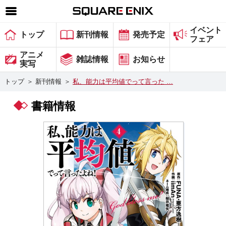
イベント
SQUARE ENIX 公式サイトメニュー
トップ
新刊情報
発売予定
フェア
ゲーム
アニメ
雑誌情報
お知らせ
実写
マガジン＆ブックス
トップ
＞
新刊情報
＞
私、能力は平均値でって言った …
ミュージック
書籍情報
グッズ
ストア
メンバーズ
動画
コラム
会社情報
採用情報
スクウェア・エニックス サイト内検索