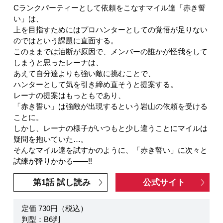
Cランクパーティーとして依頼をこなすマイル達「赤き誓
い」は、
上を目指すためにはプロハンターとしての覚悟が足りない
のではという課題に直面する。
このままでは油断が原因で、メンバーの誰かが怪我をして
しまうと思ったレーナは、
あえて自分達よりも強い敵に挑むことで、
ハンターとして気を引き締め直そうと提案する。
レーナの提案はもっともであり、
「赤き誓い」は強敵が出現するという岩山の依頼を受ける
ことに。
しかし、レーナの様子がいつもと少し違うことにマイルは
疑問を抱いていた…。
そんなマイル達を試すかのように、「赤き誓い」に次々と
試練が降りかかる――!!
第1話 試し読み
公式サイト
定価 730円（税込）
判型：B6判