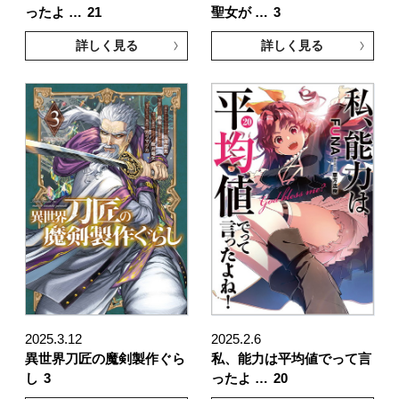
ったよ …
21
聖女が …
3
詳しく見る
詳しく見る
2025.3.12
2025.2.6
異世界刀匠の魔剣製作ぐら
私、能力は平均値でって言
し
3
ったよ …
20