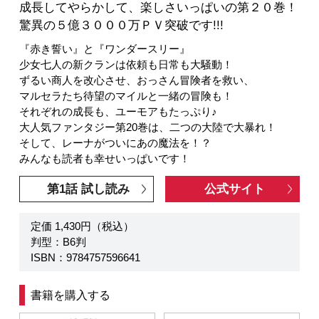
成長してやらかして、楽しさいっぱいの第２０巻！
驚異の５億３０００万ＰＶ突破です!!!
『赤き誓い』と『ワンダースリー』
少女七人の新クランは依頼も日常も大騒動！
ずるい商人を改心させ、おっさん冒険者を救い、
マルセラたち待望のマイルと一緒の冒険も！
それぞれの成長も、ユーモアもたっぷり♪
大人気ファンタジー第20巻は、二つの大陸で大暴れ！
そして、レーナがついにあの魔法を！？
みんなも読者も幸せいっぱいです！
第1話 試し読み
公式サイト
定価 1,430円（税込）
判型：B6判
ISBN：9784757596641
書籍を購入する