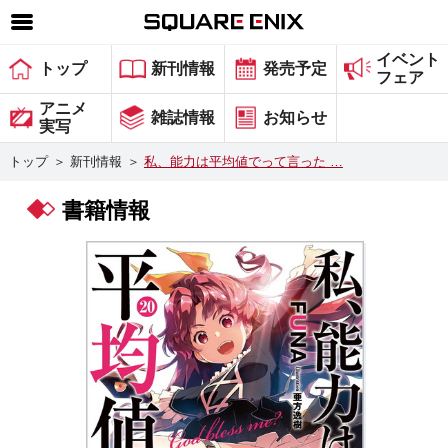
イベント
SQUARE ENIX 公式サイトメニュー
トップ
新刊情報
発売予定
フェア
ゲーム
アニメ
雑誌情報
お知らせ
実写
マガジン＆ブックス
トップ
＞
新刊情報
＞
私、能力は平均値でって言った …
ミュージック
書籍情報
グッズ
ストア
メンバーズ
動画
コラム
会社情報
採用情報
スクウェア・エニックス サイト内検索