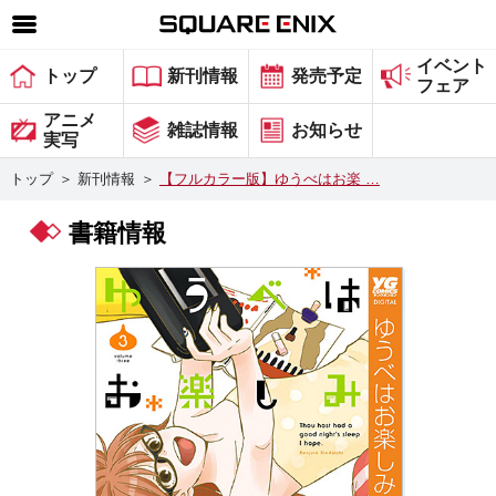
イベント
SQUARE ENIX 公式サイトメニュー
トップ
新刊情報
発売予定
フェア
ゲーム
アニメ
雑誌情報
お知らせ
実写
マガジン＆ブックス
トップ
＞
新刊情報
＞
【フルカラー版】ゆうべはお楽 …
ミュージック
書籍情報
グッズ
ストア
メンバーズ
動画
コラム
会社情報
採用情報
スクウェア・エニックス サイト内検索