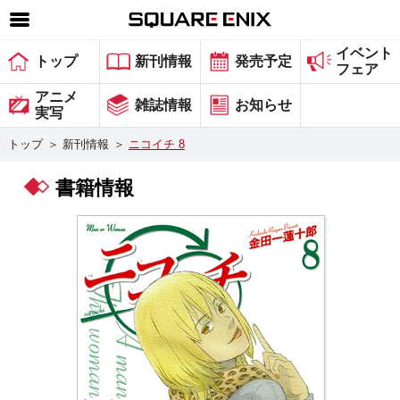
イベント
SQUARE ENIX 公式サイトメニュー
トップ
新刊情報
発売予定
フェア
ゲーム
アニメ
雑誌情報
お知らせ
実写
マガジン＆ブックス
トップ
＞
新刊情報
＞
ニコイチ 8
ミュージック
書籍情報
グッズ
ストア
メンバーズ
動画
コラム
会社情報
採用情報
スクウェア・エニックス サイト内検索