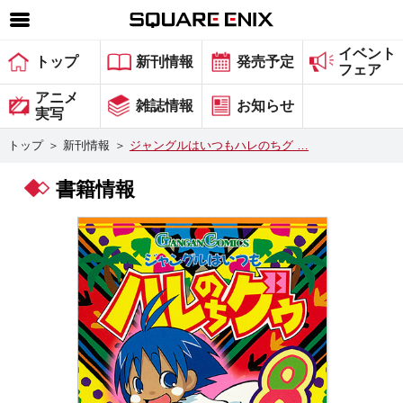
イベント
SQUARE ENIX 公式サイトメニュー
トップ
新刊情報
発売予定
フェア
ゲーム
アニメ
雑誌情報
お知らせ
実写
マガジン＆ブックス
トップ
＞
新刊情報
＞
ジャングルはいつもハレのちグ …
ミュージック
書籍情報
グッズ
ストア
メンバーズ
動画
コラム
会社情報
採用情報
スクウェア・エニックス サイト内検索