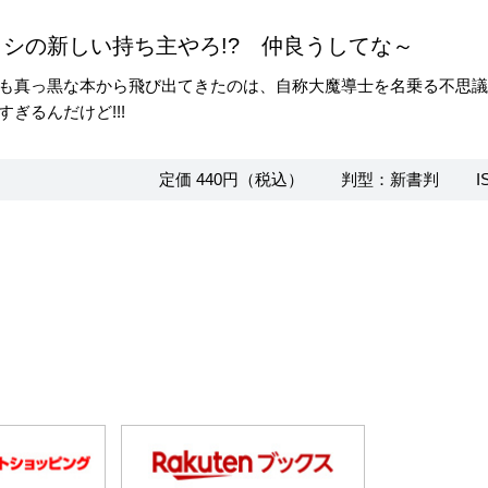
シの新しい持ち主やろ!? 仲良うしてな～
も真っ黒な本から飛び出てきたのは、自称大魔導士を名乗る不思議
ぎるんだけど!!!
定価 440円（税込）
判型：新書判
I