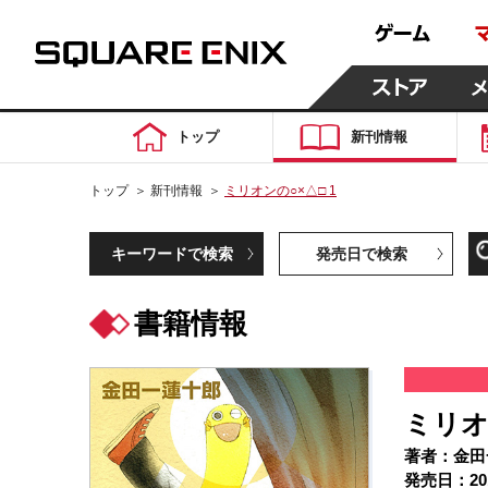
トップ
新刊情報
トップ
＞
新刊情報
＞
ミリオンの○×△□ 1
キーワードで検索
発売日で検索
書籍情報
ミリオ
著者：金田
発売日：20