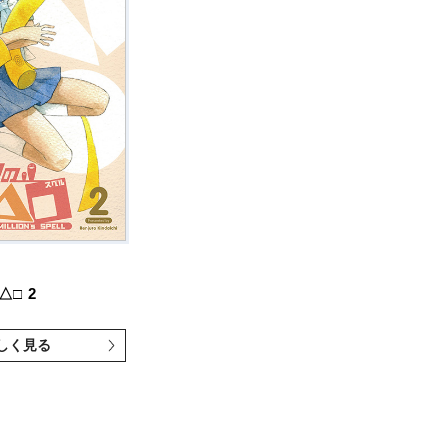
△□
2
しく見る