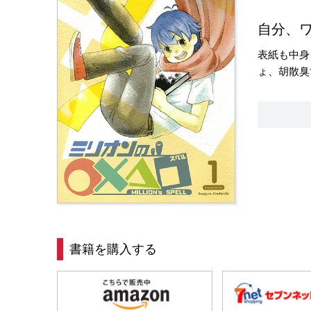
自分、ワ
表紙も中身
ょ、胡散臭す
書籍を購入する