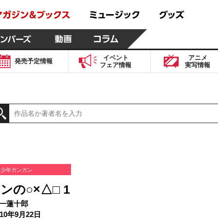
イベント
アニメ
発売予定
情報
フェア
情報
実写
情報
少年ガンガン
ンの○×△□ 1
一蓮十郎
10年9月22日