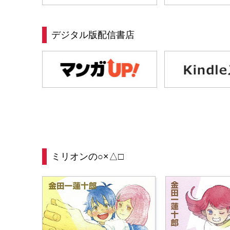
デジタル版配信書店
ミリオンの○×△□