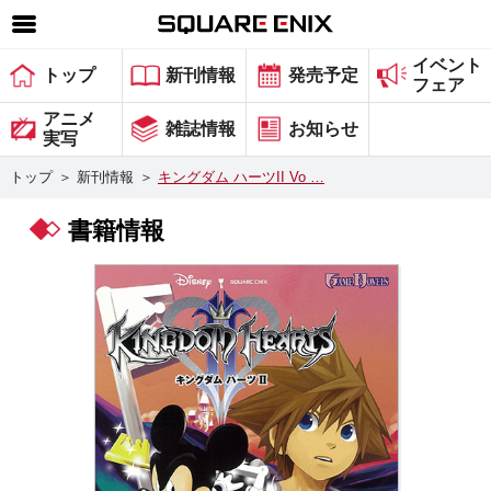
イベント
SQUARE ENIX 公式サイトメニュー
トップ
新刊情報
発売予定
フェア
ゲーム
アニメ
雑誌情報
お知らせ
実写
マガジン＆ブックス
トップ
＞
新刊情報
＞
キングダム ハーツII Vo …
ミュージック
書籍情報
グッズ
ストア
メンバーズ
動画
コラム
会社情報
採用情報
スクウェア・エニックス サイト内検索