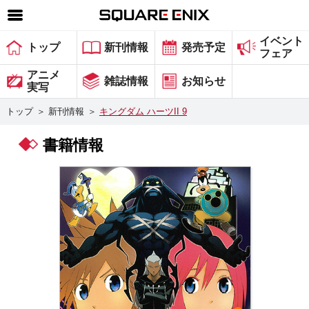
イベント
SQUARE ENIX 公式サイトメニュー
トップ
新刊情報
発売予定
フェア
ゲーム
アニメ
雑誌情報
お知らせ
実写
マガジン＆ブックス
トップ
＞
新刊情報
＞
キングダム ハーツII 9
ミュージック
書籍情報
グッズ
ストア
メンバーズ
動画
コラム
会社情報
採用情報
スクウェア・エニックス サイト内検索