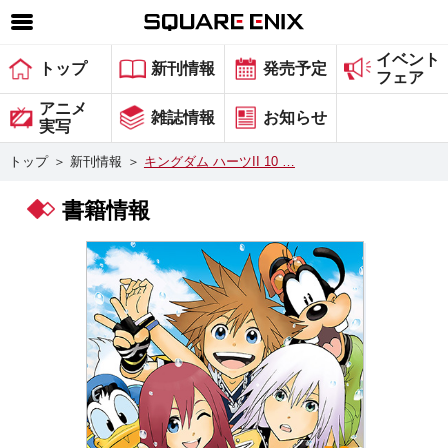
イベント
SQUARE ENIX 公式サイトメニュー
トップ
新刊情報
発売予定
フェア
ゲーム
アニメ
雑誌情報
お知らせ
実写
マガジン＆ブックス
トップ
＞
新刊情報
＞
キングダム ハーツII 10 …
ミュージック
書籍情報
グッズ
ストア
メンバーズ
動画
コラム
会社情報
採用情報
スクウェア・エニックス サイト内検索