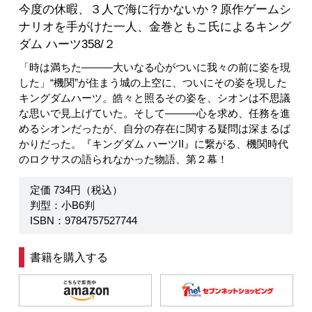
今度の休暇、３人で海に行かないか？原作ゲームシ
ナリオを手がけた一人、金巻ともこ氏によるキング
ダム ハーツ358/２
「時は満ちた―――大いなる心がついに我々の前に姿を現
した」“機関”が住まう城の上空に、ついにその姿を現した
キングダムハーツ。皓々と照るその姿を、シオンは不思議
な思いで見上げていた。そして―――心を求め、任務を進
めるシオンだったが、自分の存在に関する疑問は深まるば
かりだった。『キングダム ハーツII』に繋がる、機関時代
のロクサスの語られなかった物語、第２幕！
定価 734円（税込）
判型：小B6判
ISBN：9784757527744
書籍を購入する