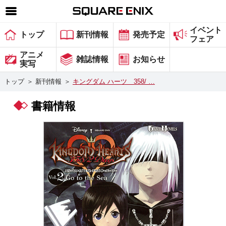
イベント
SQUARE ENIX 公式サイトメニュー
トップ
新刊情報
発売予定
フェア
ゲーム
アニメ
雑誌情報
お知らせ
実写
マガジン＆ブックス
トップ
＞
新刊情報
＞
キングダム ハーツ 358/ …
ミュージック
書籍情報
グッズ
ストア
メンバーズ
動画
コラム
会社情報
採用情報
スクウェア・エニックス サイト内検索