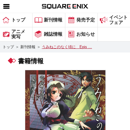
イベント
SQUARE ENIX 公式サイトメニュー
トップ
新刊情報
発売予定
フェア
ゲーム
アニメ
雑誌情報
お知らせ
実写
マガジン＆ブックス
トップ
＞
新刊情報
＞
うみねこのなく頃に Epis …
ミュージック
書籍情報
グッズ
ストア
メンバーズ
動画
コラム
会社情報
採用情報
スクウェア・エニックス サイト内検索