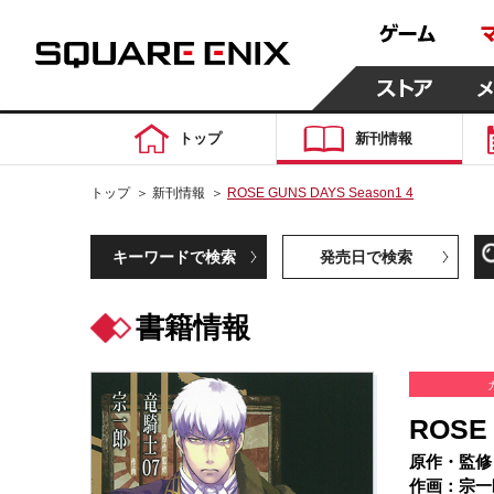
トップ
新刊情報
トップ
＞
新刊情報
＞
ROSE GUNS DAYS Season1 4
キーワードで検索
発売日で検索
書籍情報
ROSE 
原作・監修
作画：宗一