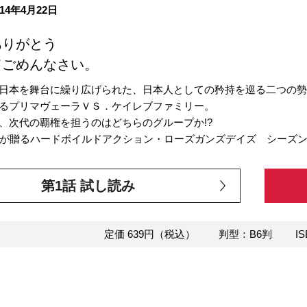
14年4月22日
ありがとう
てごめんなさい。
日本を舞台に繰り広げられた、日本人としての矜持を巡る二つの
るプリマヴェーラＶＳ．ケイレブファミリー。
、次代の覇権を担うのはどちらのグループか!?
が贈るハードボイルドアクション・ローズガンズデイズ シーズン１
第1話 試し読み
定価 639円（税込）
判型：B6判
IS