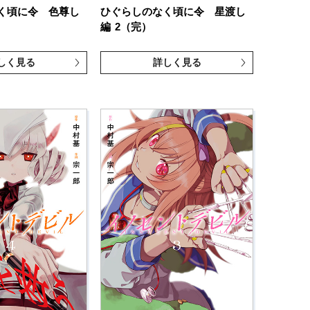
く頃に令 色尊し
ひぐらしのなく頃に令 星渡し
編
2（完）
しく見る
詳しく見る