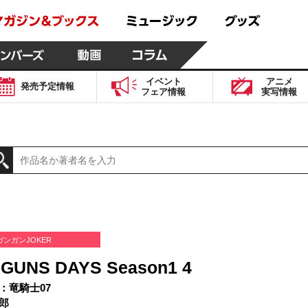
イベント
アニメ
発売予定
情報
フェア
情報
実写
情報
ガンガンJOKER
GUNS DAYS Season1 4
：竜騎士07
郎