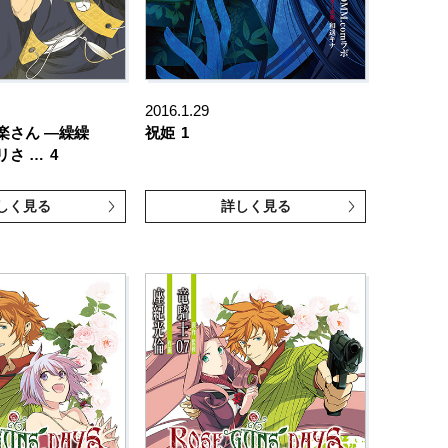
2016.1.29
楽さん ―繰繰
祝姫
1
リさ …
4
しく見る
詳しく見る