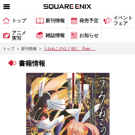
イベント
SQUARE ENIX 公式サイトメニュー
トップ
新刊情報
発売予定
フェア
ゲーム
アニメ
雑誌情報
お知らせ
実写
マガジン＆ブックス
トップ
＞
新刊情報
＞
うみねこのなく頃に Epis …
ミュージック
書籍情報
グッズ
ストア
メンバーズ
動画
コラム
会社情報
採用情報
スクウェア・エニックス サイト内検索