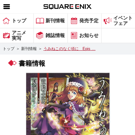
イベント
SQUARE ENIX 公式サイトメニュー
トップ
新刊情報
発売予定
フェア
ゲーム
アニメ
雑誌情報
お知らせ
実写
マガジン＆ブックス
トップ
＞
新刊情報
＞
うみねこのなく頃に Epis …
ミュージック
書籍情報
グッズ
ストア
メンバーズ
動画
コラム
会社情報
採用情報
スクウェア・エニックス サイト内検索