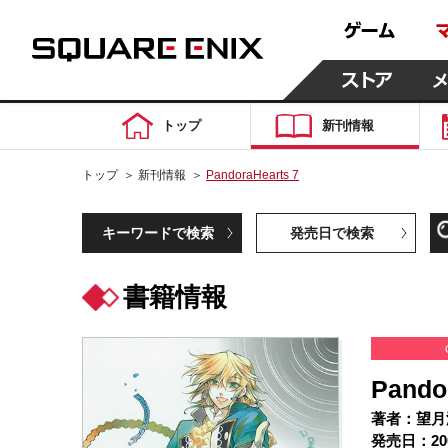
トップ
新刊情報
トップ
＞
新刊情報
＞
PandoraHearts 7
キーワードで検索
発売日で検索
書籍情報
Pando
著者：望月
発売日：20