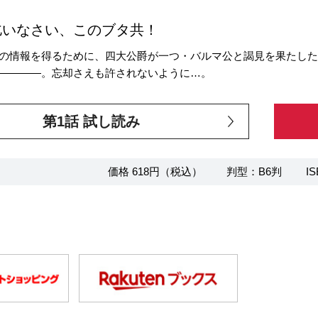
乞いなさい、このブタ共！
の情報を得るために、四大公爵が一つ・バルマ公と謁見を果たし
――――。忘却さえも許されないように…。
第1話 試し読み
価格 618円（税込）
判型：B6判
IS