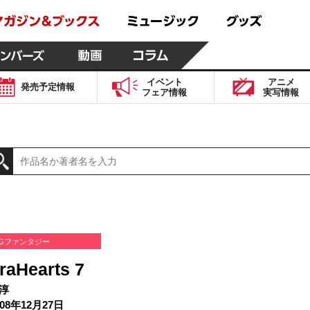
イベント
アニメ
発売予定
情報
フェア
情報
実写
情報
Gファンタジー
raHearts 7
淳
08年12月27日