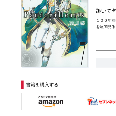
跪いて
１００年前
を垣間見る
書籍を購入する