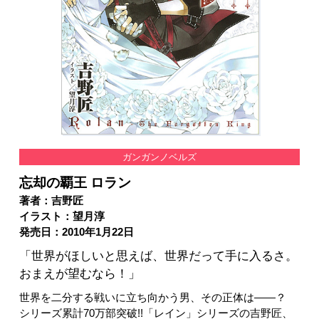
ガンガンノベルズ
忘却の覇王 ロラン
著者：吉野匠
イラスト：望月淳
発売日：2010年1月22日
「世界がほしいと思えば、世界だって手に入るさ。
おまえが望むなら！」
世界を二分する戦いに立ち向かう男、その正体は――？
シリーズ累計70万部突破!!「レイン」シリーズの吉野匠、