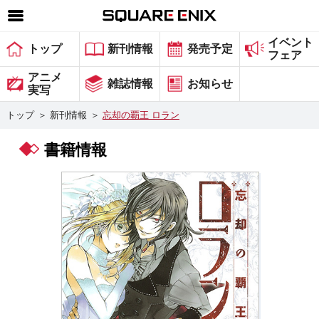
イベント
SQUARE ENIX 公式サイトメニュー
トップ
新刊情報
発売予定
フェア
ゲーム
アニメ
雑誌情報
お知らせ
実写
マガジン＆ブックス
トップ
＞
新刊情報
＞
忘却の覇王 ロラン
ミュージック
書籍情報
グッズ
ストア
メンバーズ
動画
コラム
会社情報
採用情報
スクウェア・エニックス サイト内検索