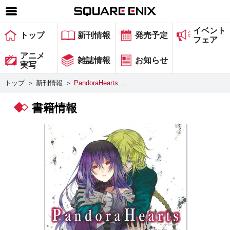
イベント
SQUARE ENIX 公式サイトメニュー
トップ
新刊情報
発売予定
フェア
ゲーム
アニメ
雑誌情報
お知らせ
実写
マガジン＆ブックス
トップ
＞
新刊情報
＞
PandoraHearts …
ミュージック
書籍情報
グッズ
ストア
メンバーズ
動画
コラム
会社情報
採用情報
スクウェア・エニックス サイト内検索