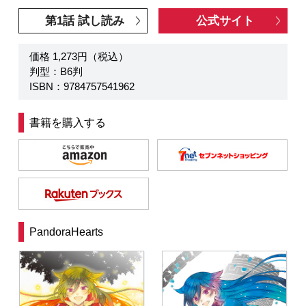
第1話 試し読み
公式サイト
価格 1,273円（税込）
判型：B6判
ISBN：9784757541962
書籍を購入する
PandoraHearts