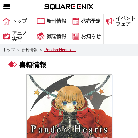
イベント
SQUARE ENIX 公式サイトメニュー
トップ
新刊情報
発売予定
フェア
ゲーム
アニメ
雑誌情報
お知らせ
実写
マガジン＆ブックス
トップ
＞
新刊情報
＞
PandoraHearts …
ミュージック
書籍情報
グッズ
ストア
メンバーズ
動画
コラム
会社情報
採用情報
スクウェア・エニックス サイト内検索