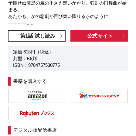
予期せぬ漆黒の魔の手さえ襲いかかり、狂乱の円舞曲が始
まる。
あたかも、かの悲劇が再び舞い降りるかのように
――――…。
第1話 試し読み
公式サイト
定価 618円（税込）
判型：B6判
ISBN：9784757530775
書籍を購入する
デジタル版配信書店