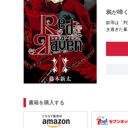
鴉が啼
奴等は「判
き過ぎた暴
書籍を購入する