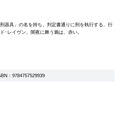
処刑器具」の名を持ち、判定書通りに刑を執行する。行
ド･レイヴン。闇夜に舞う鴉は、赤い。
SBN：9784757529939