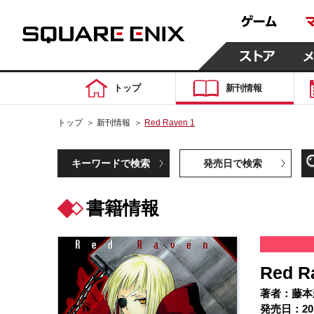
トップ
新刊情報
トップ
＞
新刊情報
＞
Red Raven 1
キーワードで検索
発売日で検索
書籍情報
Red R
著者：藤本
発売日：20