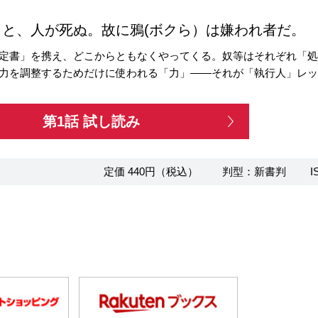
くと、人が死ぬ。故に鴉(ボクら）は嫌われ者だ。
定書」を携え、どこからともなくやってくる。奴等はそれぞれ「
力を調整するためだけに使われる「力」――それが「執行人」レッ
第1話 試し読み
定価 440円（税込）
判型：新書判
I