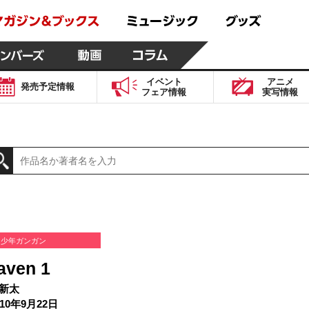
イベント
アニメ
発売予定
情報
フェア
情報
実写
情報
少年ガンガン
aven 1
新太
10年9月22日