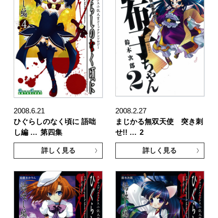
2008.6.21
2008.2.27
ひぐらしのなく頃に 語咄
まじかる無双天使 突き刺
し編 …
第四集
せ!! …
2
詳しく見る
詳しく見る