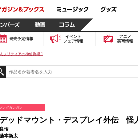
イベント
アニメ
発売予定
情報
フェア
情報
実写
情報
人ソリティアの神仙偽術 1
ヤングガンガン
デッドマウント・デスプレイ外伝 怪人
良悟
藤本新太