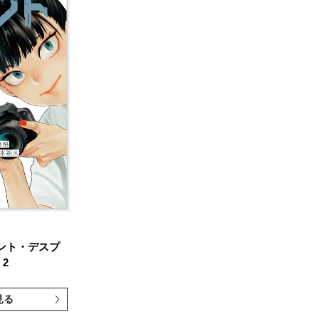
ント・デスプ
2
見る