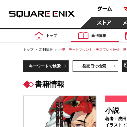
トップ
新刊情報
トップ
＞
新刊情報
＞
小説 デッドマウント・デスプレイ外伝 怪
キーワードで検索
発売日で検索
書籍情報
小説 
著者：成田
イラスト：