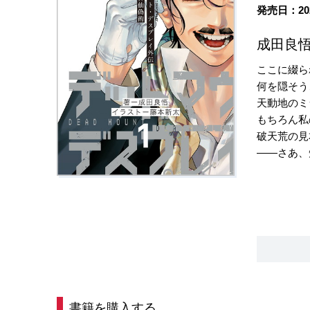
発売日：20
成田良悟
ここに綴ら
何を隠そう
天動地のミ
もちろん私
破天荒の見
――さあ、
書籍を購入する