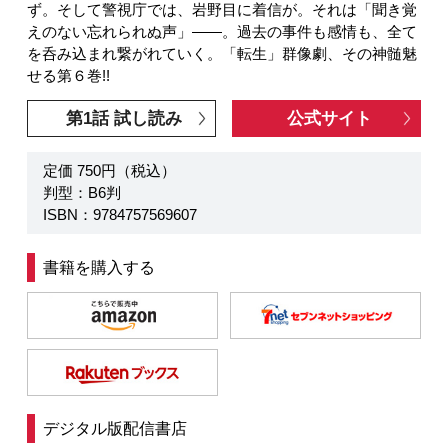
ず。そして警視庁では、岩野目に着信が。それは「聞き覚
えのない忘れられぬ声」――。過去の事件も感情も、全て
を呑み込まれ繋がれていく。「転生」群像劇、その神髄魅
せる第６巻!!
第1話 試し読み
公式サイト
定価 750円（税込）
判型：B6判
ISBN：9784757569607
書籍を購入する
デジタル版配信書店