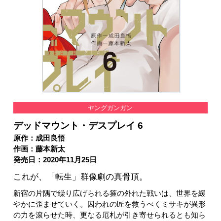
ヤングガンガン
デッドマウント・デスプレイ 6
原作：成田良悟
作画：藤本新太
発売日：2020年11月25日
これが、「転生」群像劇の真骨頂。
新宿の片隅で繰り広げられる箍の外れた戦いは、世界を緩
やかに歪ませていく。囚われの匠を救うべくミサキが異形
の力を滾らせた時、更なる厄札が引き寄せられるとも知ら