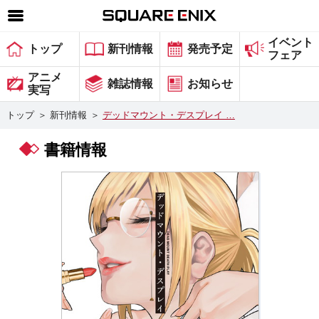
イベント
SQUARE ENIX 公式サイトメニュー
トップ
新刊情報
発売予定
フェア
ゲーム
アニメ
雑誌情報
お知らせ
実写
マガジン＆ブックス
トップ
＞
新刊情報
＞
デッドマウント・デスプレイ …
ミュージック
書籍情報
グッズ
ストア
メンバーズ
動画
コラム
会社情報
採用情報
スクウェア・エニックス サイト内検索