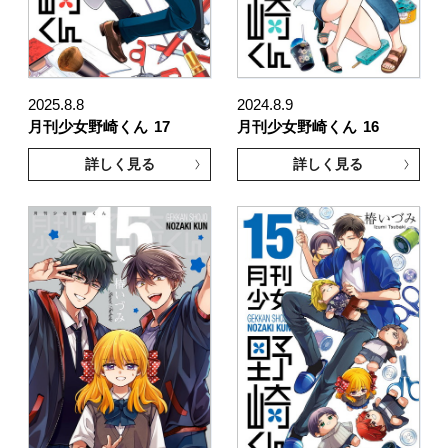
2025.8.8
2024.8.9
月刊少女野崎くん
17
月刊少女野崎くん
16
詳しく見る
詳しく見る