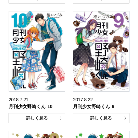
2018.7.21
2017.8.22
月刊少女野崎くん
10
月刊少女野崎くん
9
詳しく見る
詳しく見る