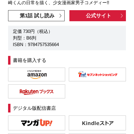
崎くんの日常を描く、少女漫画家男子コメディー!!
第1話 試し読み
公式サイト
定価 730円（税込）
判型：B6判
ISBN：9784757535664
書籍を購入する
デジタル版配信書店