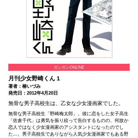
ガンガンONLINE
月刊少女野崎くん 1
著者：椿いづみ
発売日：2012年4月20日
無骨な男子高校生は、乙女な少女漫画家でした。
無骨な男子高校生「野崎梅太郎」。彼に恋をした女子高生
「佐倉千代」は勇気を振り絞って告白するものの、何故か
恋人ではなく少女漫画家のアシスタントになったのでし
た…。男子高校生でありながら人気少女漫画家でもある野