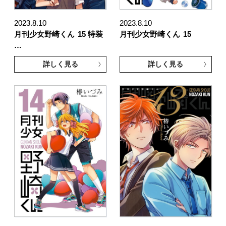
2023.8.10
2023.8.10
月刊少女野崎くん
15 特装
月刊少女野崎くん
15
…
詳しく見る
詳しく見る