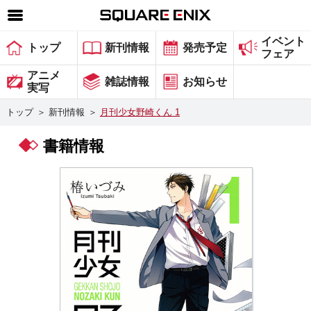
イベント
SQUARE ENIX 公式サイトメニュー
トップ
新刊情報
発売予定
フェア
ゲーム
アニメ
雑誌情報
お知らせ
実写
マガジン＆ブックス
トップ
＞
新刊情報
＞
月刊少女野崎くん 1
ミュージック
書籍情報
グッズ
ストア
メンバーズ
動画
コラム
会社情報
採用情報
スクウェア・エニックス サイト内検索