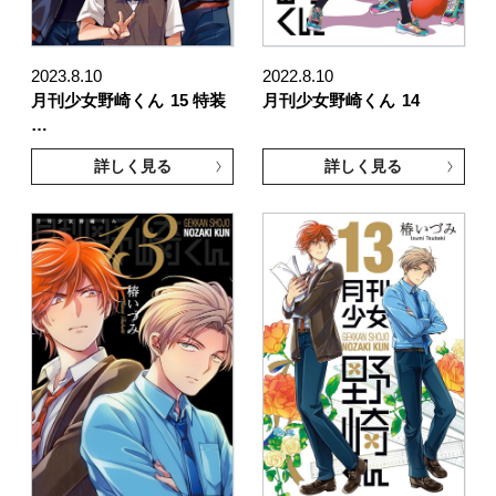
2023.8.10
2022.8.10
月刊少女野崎くん
15 特装
月刊少女野崎くん
14
…
詳しく見る
詳しく見る