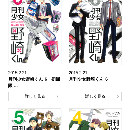
2015.2.21
2015.2.21
月刊少女野崎くん
6 初回
月刊少女野崎くん
6
限 …
詳しく見る
詳しく見る