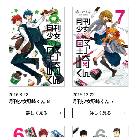
2016.8.22
2015.12.22
月刊少女野崎くん
8
月刊少女野崎くん
7
詳しく見る
詳しく見る