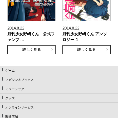
2014.8.22
2014.8.22
月刊少女野崎くん 公式フ
月刊少女野崎くん アンソ
ァンブ …
ロジー
1
詳しく見る
詳しく見る
ゲーム
マガジン＆ブックス
ミュージック
グッズ
オンラインサービス
関連店舗