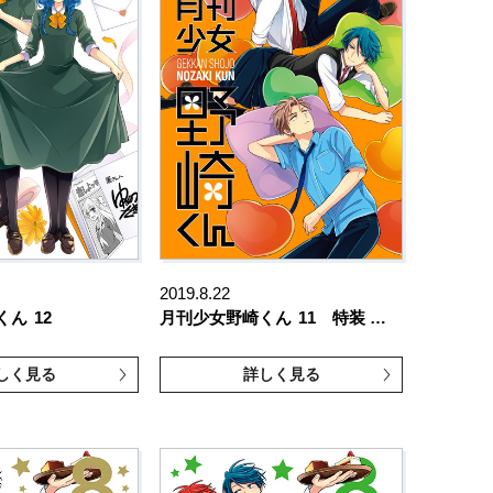
2019.8.22
くん
12
月刊少女野崎くん
11 特装 …
しく見る
詳しく見る