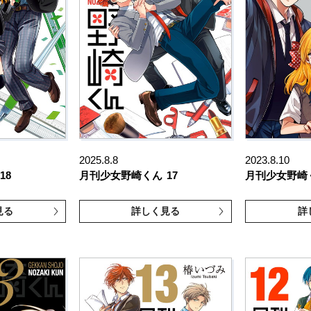
2025.8.8
2023.8.10
18
月刊少女野崎くん
17
月刊少女野崎
見る
詳しく見る
詳