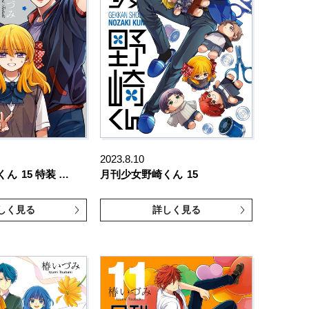
2023.8.10
くん
15 特装 …
月刊少女野崎くん
15
しく見る
詳しく見る