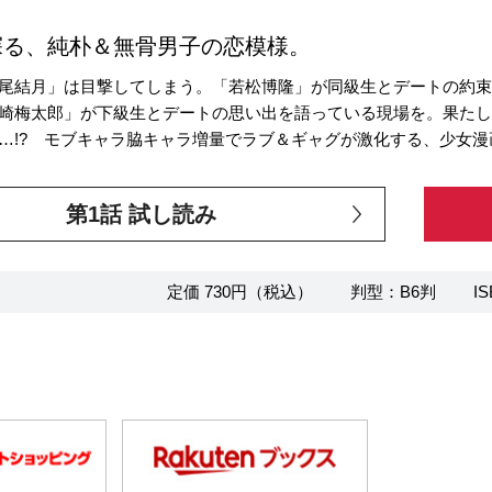
探る、純朴＆無骨男子の恋模様。
尾結月」は目撃してしまう。「若松博隆」が同級生とデートの約
崎梅太郎」が下級生とデートの思い出を語っている現場を。果た
…!? モブキャラ脇キャラ増量でラブ＆ギャグが激化する、少女漫画
第1話 試し読み
定価 730円（税込）
判型：B6判
IS