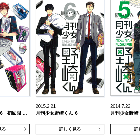
2015.2.21
2014.7.22
6 初回限 …
月刊少女野崎くん
6
月刊少女野崎
見る
詳しく見る
詳