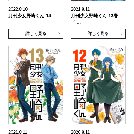
2022.8.10
2021.8.11
月刊少女野崎くん
14
月刊少女野崎くん
13巻
「 …
詳しく見る
詳しく見る
2021.8.11
2020.8.11