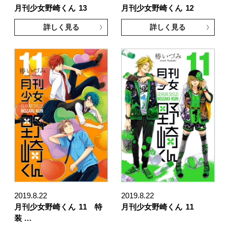
月刊少女野崎くん
13
月刊少女野崎くん
12
詳しく見る
詳しく見る
2019.8.22
2019.8.22
月刊少女野崎くん
11 特
月刊少女野崎くん
11
装 …