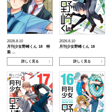
2026.8.10
2026.8.10
月刊少女野崎くん
18 特
月刊少女野崎くん
18
装 …
詳しく見る
詳しく見る