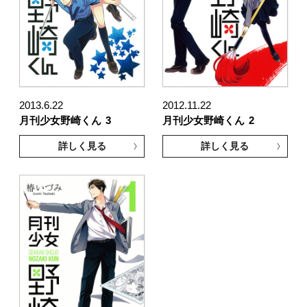
2013.6.22
2012.11.22
月刊少女野崎くん
3
月刊少女野崎くん
2
詳しく見る
詳しく見る