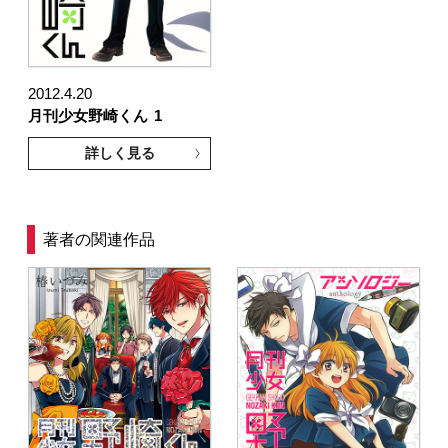
2012.4.20
月刊少女野崎くん
1
詳しく見る
著者の関連作品