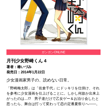
ガンガンONLINE
月刊少女野崎くん 4
著者：椿いづみ
発売日：2014年1月22日
少女漫画家男子の、読めない日常。
「野崎梅太郎」は「佐倉千代」にドッキリを仕掛け、それ
を参考に少女漫画を仕上げることに。しかし何故か出来上
がったのは…!? 男子達だけで乙女ゲー＆お泊り会したと
思ったら、舞台は打って変わって恋の定番夏祭りへ――。