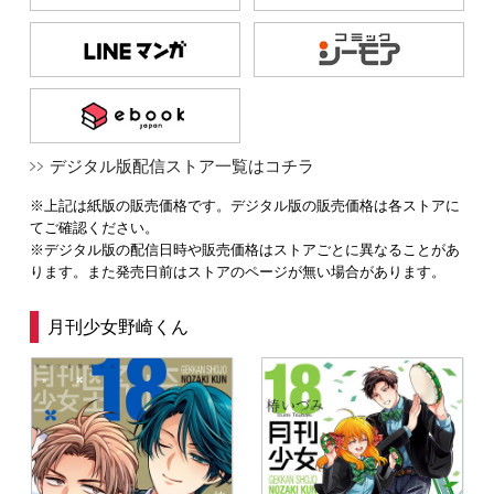
デジタル版配信ストア一覧はコチラ
※上記は紙版の販売価格です。デジタル版の販売価格は各ストアに
てご確認ください。
※デジタル版の配信日時や販売価格はストアごとに異なることがあ
ります。また発売日前はストアのページが無い場合があります。
月刊少女野崎くん