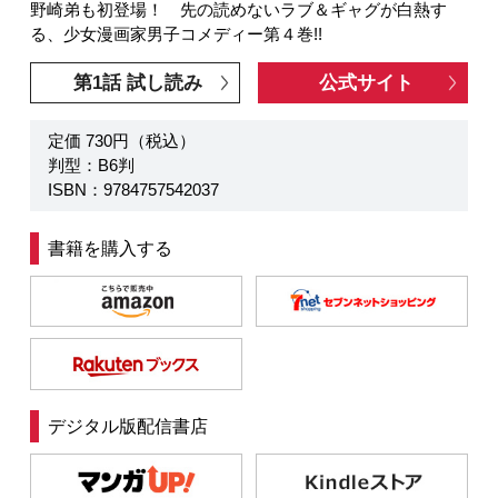
野崎弟も初登場！ 先の読めないラブ＆ギャグが白熱す
る、少女漫画家男子コメディー第４巻!!
第1話 試し読み
公式サイト
定価 730円（税込）
判型：B6判
ISBN：9784757542037
書籍を購入する
デジタル版配信書店