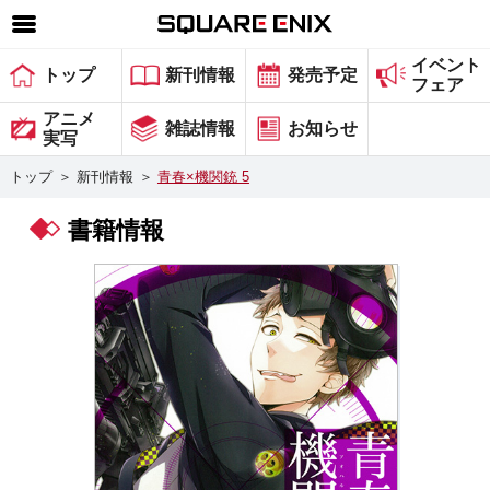
イベント
SQUARE ENIX 公式サイトメニュー
トップ
新刊情報
発売予定
フェア
ゲーム
アニメ
雑誌情報
お知らせ
実写
マガジン＆ブックス
トップ
＞
新刊情報
＞
青春×機関銃 5
ミュージック
書籍情報
グッズ
ストア
メンバーズ
動画
コラム
会社情報
採用情報
スクウェア・エニックス サイト内検索