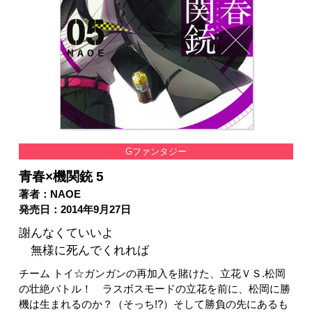
Gファンタジー
青春×機関銃 5
著者：NAOE
発売日：2014年9月27日
謝んなくていいよ
無様に死んでくれれば
チーム トイ☆ガンガンの再加入を賭けた、立花ＶＳ.松岡
の壮絶バトル！ ラスボスモードの立花を前に、松岡に勝
機は生まれるのか？（そっち!?）そして勝負の先にあるも