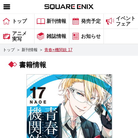
イベント
SQUARE ENIX 公式サイトメニュー
トップ
新刊情報
発売予定
フェア
ゲーム
アニメ
雑誌情報
お知らせ
実写
マガジン＆ブックス
トップ
＞
新刊情報
＞
青春×機関銃 17
ミュージック
書籍情報
グッズ
ストア
メンバーズ
動画
コラム
会社情報
採用情報
スクウェア・エニックス サイト内検索