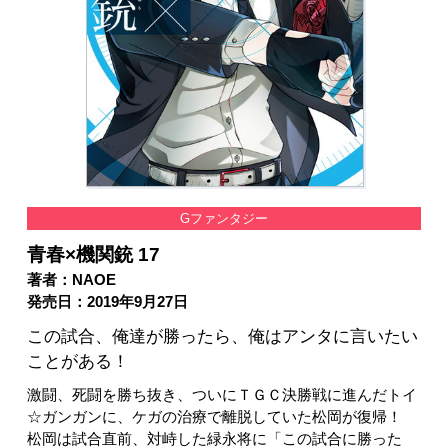
Gファンタジー
青春×機関銃 17
著者：NAOE
発売日：2019年9月27日
この試合、俺達が勝ったら、俺はアンタに言いたい
ことがある！
激闘、死闘を勝ち抜き、ついにＴＧＣ決勝戦に進んだトイ
☆ガンガンに、ケガの治療で離脱していた松岡が復帰！
松岡は試合直前、対峙した緑永将に「この試合に勝った