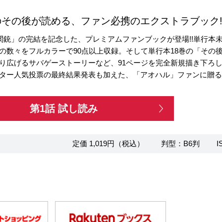
その後が読める、ファン必携のエクストラブック!
関銃」の完結を記念した、プレミアムファンブックが登場!!単行本未収
の数々をフルカラーで90点以上収録。そして単行本18巻の「その
り広げるサバゲーストーリーなど、91ページを完全新規描き下ろし
ター人気投票の最終結果発表も加えた、「アオハル」ファンに贈る満
第1話 試し読み
定価 1,019円（税込）
判型：B6判
I