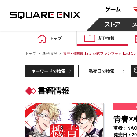
トップ
新刊情報
トップ
＞
新刊情報
＞
青春×機関銃 18.5 公式ファンブック Last Com
キーワードで検索
発売日で検索
書籍情報
青春×機
著者：NAO
発売日：20