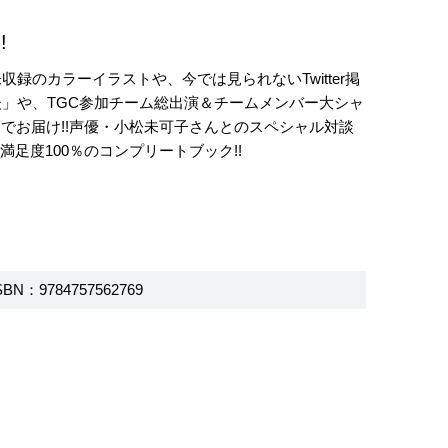
!
録のカラーイラストや、今では見られないTwitter掲
後」や、TGC参加チーム総出演＆チームメンバー大シャ
でお届け!!声優・小松未可子さんとのスペシャル対談
足度100％のコンプリートブック!!
SBN：9784757562769