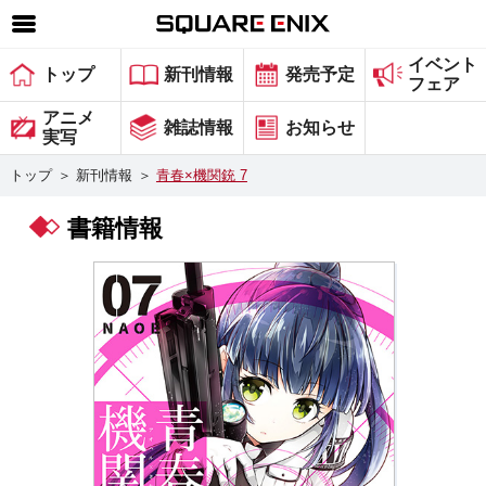
イベント
SQUARE ENIX 公式サイトメニュー
トップ
新刊情報
発売予定
フェア
ゲーム
アニメ
雑誌情報
お知らせ
実写
マガジン＆ブックス
トップ
＞
新刊情報
＞
青春×機関銃 7
ミュージック
書籍情報
グッズ
ストア
メンバーズ
動画
コラム
会社情報
採用情報
スクウェア・エニックス サイト内検索