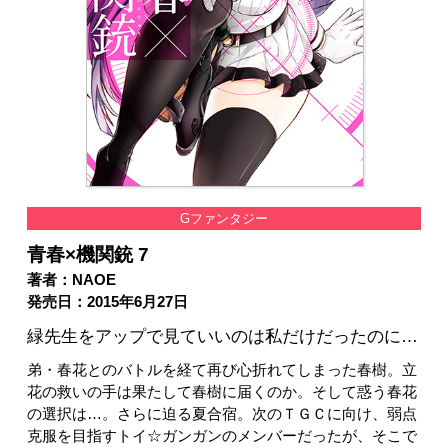
Gファンタジー
青春×機関銃 7
著者：NAOE
発売日：2015年6月27日
緑先生をアップで見ていいのは私だけだったのに…
弟・春花とのバトルを経て再び心折れてしまった春樹。立
花の救いの手は果たして春樹に届くのか。そして惑う春花
の選択は…。さらに迫る夏合宿。次のＴＧＣに向け、弱点
克服を目指すトイ☆ガンガンのメンバーだったが、そこで