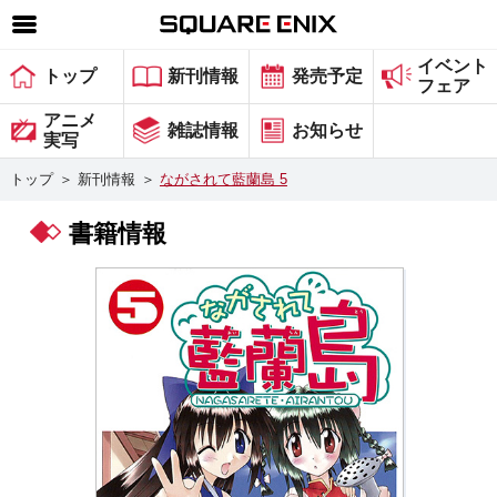
イベント
SQUARE ENIX 公式サイトメニュー
トップ
新刊情報
発売予定
フェア
ゲーム
アニメ
雑誌情報
お知らせ
実写
マガジン＆ブックス
トップ
＞
新刊情報
＞
ながされて藍蘭島 5
ミュージック
書籍情報
グッズ
ストア
メンバーズ
動画
コラム
会社情報
採用情報
スクウェア・エニックス サイト内検索