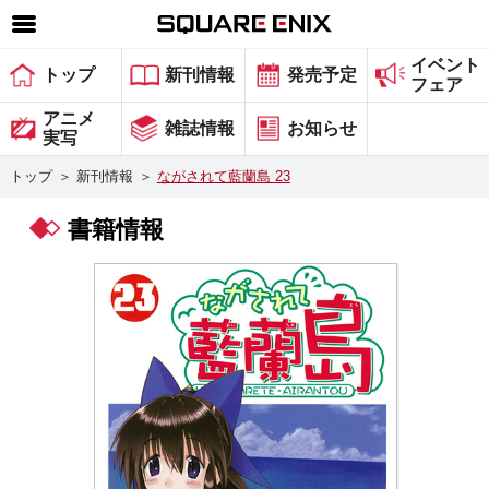
イベント
SQUARE ENIX 公式サイトメニュー
トップ
新刊情報
発売予定
フェア
ゲーム
アニメ
雑誌情報
お知らせ
実写
マガジン＆ブックス
トップ
＞
新刊情報
＞
ながされて藍蘭島 23
ミュージック
書籍情報
グッズ
ストア
メンバーズ
動画
コラム
会社情報
採用情報
スクウェア・エニックス サイト内検索