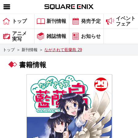
イベント
SQUARE ENIX 公式サイトメニュー
トップ
新刊情報
発売予定
フェア
ゲーム
アニメ
雑誌情報
お知らせ
実写
マガジン＆ブックス
トップ
＞
新刊情報
＞
ながされて藍蘭島 29
ミュージック
書籍情報
グッズ
ストア
メンバーズ
動画
コラム
会社情報
採用情報
スクウェア・エニックス サイト内検索