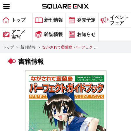
イベント
SQUARE ENIX 公式サイトメニュー
トップ
新刊情報
発売予定
フェア
ゲーム
アニメ
雑誌情報
お知らせ
実写
マガジン＆ブックス
トップ
＞
新刊情報
＞
ながされて藍蘭島 パーフェク …
ミュージック
書籍情報
グッズ
ストア
メンバーズ
動画
コラム
会社情報
採用情報
スクウェア・エニックス サイト内検索