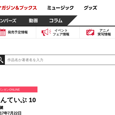
イベント
アニメ
発売予定
情報
フェア
情報
実写
情報
ガンガンONLINE
んていぶ 10
健
17年7月22日