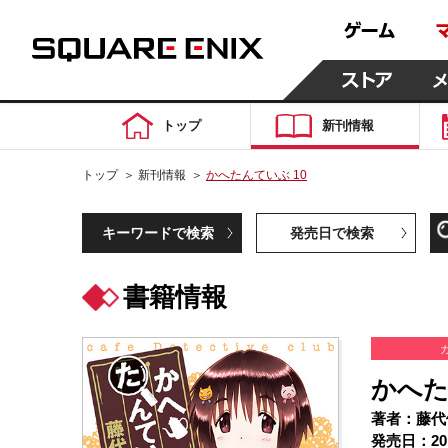
トップ
新刊情報
トップ
＞
新刊情報
＞
かへたんていぶ 10
キーワードで検索
発売日で検索
書籍情報
かへた
著者：藤代
発売日：20