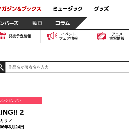
イベント
アニメ
発売予定
情報
フェア
情報
実写
情報
ヤングガンガン
NG!! 2
カリノ
06年6月24日