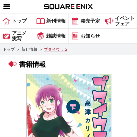
イベント
SQUARE ENIX 公式サイトメニュー
トップ
新刊情報
発売予定
フェア
ゲーム
アニメ
雑誌情報
お知らせ
実写
マガジン＆ブックス
トップ
＞
新刊情報
＞
ブタイウラ 2
ミュージック
書籍情報
グッズ
ストア
メンバーズ
動画
コラム
会社情報
採用情報
スクウェア・エニックス サイト内検索