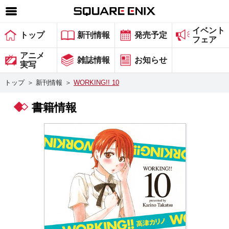
イベント
SQUARE ENIX 公式サイトメニュー
トップ
新刊情報
発売予定
フェア
ゲーム
アニメ
雑誌情報
お知らせ
実写
マガジン＆ブックス
トップ
＞
新刊情報
＞
WORKING!! 10
ミュージック
書籍情報
グッズ
ストア
メンバーズ
動画
コラム
会社情報
採用情報
スクウェア・エニックス サイト内検索