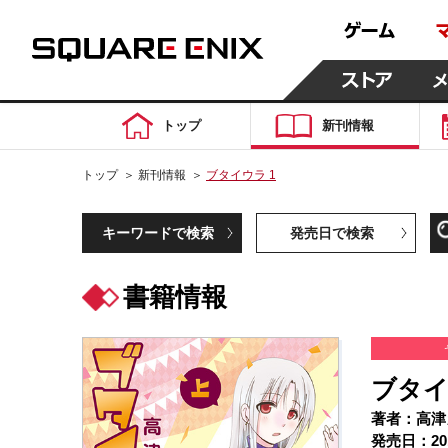
トップ
新刊情報
トップ
＞
新刊情報
＞
ブタイウラ 1
キーワードで検索
発売日で検索
書籍情報
ブタイ
著者：高津
発売日：20