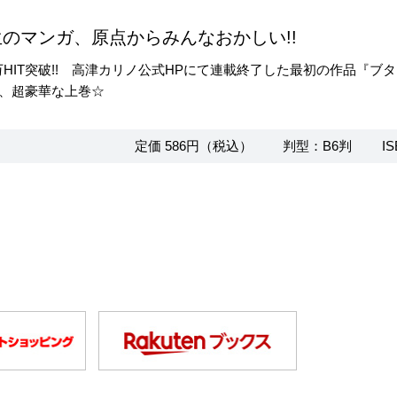
のマンガ、原点からみんなおかしい!!
00万HIT突破!! 高津カリノ公式HPにて連載終了した最初の作品『
、超豪華な上巻☆
定価 586円（税込）
判型：B6判
IS